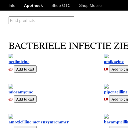
Info
Apotheek
Shop OTC
Shop Mobile
BACTERIELE INFECTIE Z
netilmicine
amikacine
€0
€0
miocamycine
piperacilli
€0
€0
amoxicilline met enzymremmer
bacampicilli